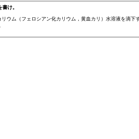
を書け。
II)酸カリウム（フェロシアン化カリウム，黄血カリ）水溶液を
。