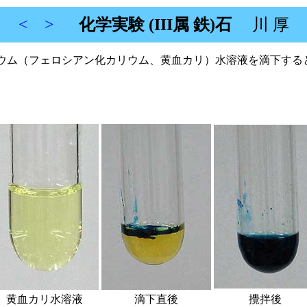
<
>
化学実験 (III属 鉄)石
川 厚
)酸カリウム（フェロシアン化カリウム、黄血カリ）水溶液を滴下
黄血カリ水溶液
滴下直後
攪拌後