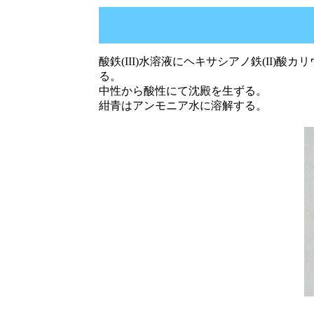
酸鉄(III)水溶液にヘキサシアノ鉄(II
る。
中性から酸性にて沈殿を生ずる。
紺青はアンモニア水に溶解する。