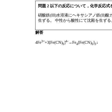
問題 2 以下の反応について，化学反応式
硝酸鉄(III)水溶液にヘキサシアノ鉄(
生ずる。 中性から酸性にて沈殿を生ずる
解答
3+
4-
4Fe
+3[Fe(CN)
]
→Fe
[Fe(CN)
]
↓
6
4
6
3